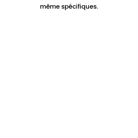
même spécifiques.
Bâtiment
Découvrez l’ensemble de nos 
solutions pour le 
Bâtiment
.
NOS SOLUTIONS