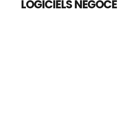
LOGICIELS NEGOCE
Devis & Facturation
Domptez la gestion de vos finances avec les 
logiciels de devis et facturation, simplifiant votre 
quotidien et optimisant votre rentabilité.
NOS SOLUTIONS