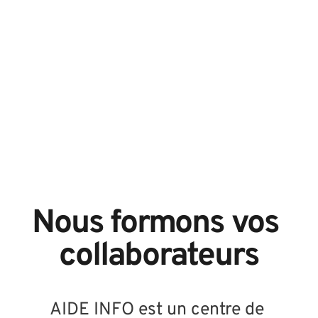
Nomadisme & Mobilité
Embrassez la liberté de travailler partout et à tout 
moment avec les logiciels dédiés au nomadisme et 
à la mobilité, favorisant l'agilité et l'adaptabilité 
pour un succès sans frontières.
NOS SOLUTIONS
Nous formons vos 
collaborateurs
AIDE INFO est un centre de 