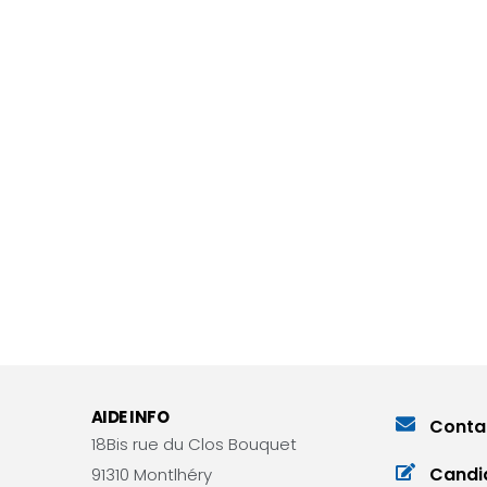
ec notre outil collaboratif tout-en-un, conçu pour maximiser l'efficacit
AIDE INFO
Conta
18Bis rue du Clos Bouquet
Candi
91310 Montlhéry