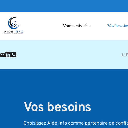
Passer
au
contenu
Votre activité
Vos besoin
L’E
Vos besoins
Choisissez Aide Info comme partenaire de confi