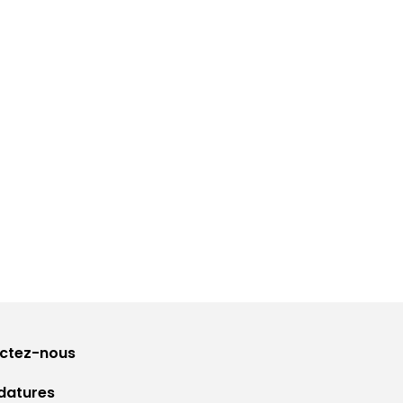
é et la synergie au sein de votre entreprise.
ctez-nous
datures