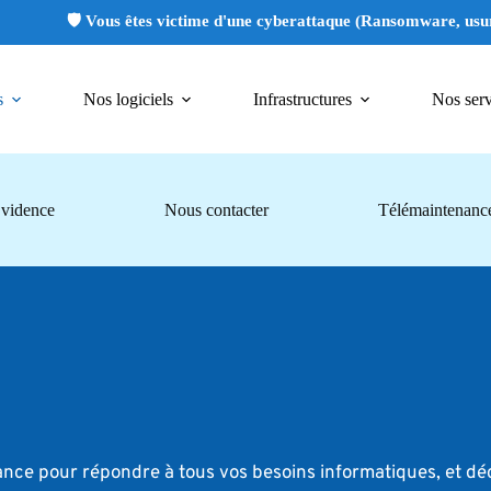
🛡️ Vous êtes victime d'une cyberattaque (Ransomware, usurpation d'
s
Nos logiciels
Infrastructures
Nos serv
vidence
Nous contacter
Télémaintenanc
ance pour répondre à tous vos besoins informatiques, et d