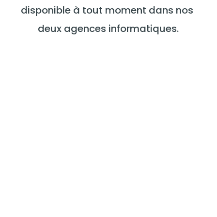
disponible à tout moment dans nos 
deux agences informatiques.
Cloud & Collaboratifs
Externalisez vos données et 
rendez les disponibles auprès de 
vos collaborateurs
DÉCOUVRIR